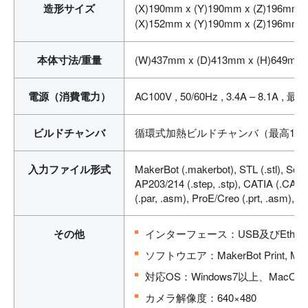
造形サイズ
(X)190mm x (Y)190mm x (Z)19
(X)152mm x (Y)190mm x (Z)19
本体寸法/重量
(W)437mm x (D)413mm x (H)649mm 
電源（消費電力）
AC100V , 50/60Hz , 3.4A – 8.1A , 最
ビルドチャンバ
循環式加熱ビルドチャンバ（最高10
入力ファイル形式
MakerBot (.makerbot), STL (.stl), Solid
AP203/214 (.step, .stp), CATIA (.CATPa
(.par, .asm), ProE/Creo (.prt, .asm), VR
その他
インターフェース：USB及びEthernet
ソフトウエア：MakerBot Print, Make
対応OS：Windows7以上、MacOSX（
カメラ解像度：640×480